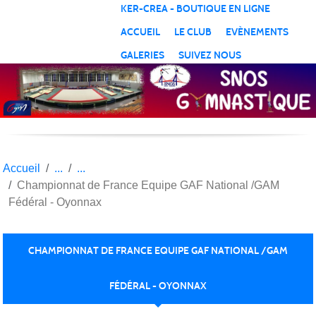
Panneau de gestion des cookies
KER-CREA - BOUTIQUE EN LIGNE
ACCUEIL
LE CLUB
EVÈNEMENTS
GALERIES
SUIVEZ NOUS
Accueil
Championnat de France Equipe GAF National /GAM
Fédéral - Oyonnax
CHAMPIONNAT DE FRANCE EQUIPE GAF NATIONAL /GAM
FÉDÉRAL - OYONNAX
Publié le
13 juin 2016