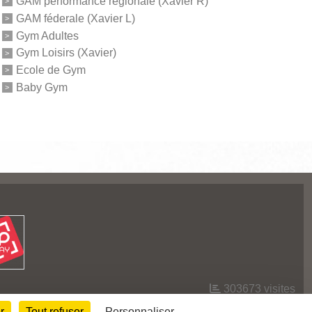
GAM performance regionale (Xavier R)
GAM féderale (Xavier L)
Gym Adultes
Gym Loisirs (Xavier)
Ecole de Gym
Baby Gym
303673
visites
r
Tout refuser
Personnaliser