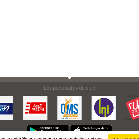
Les partenaires du club
nne le contrôle sur ceux que vous souhaitez activer
Tout accepte