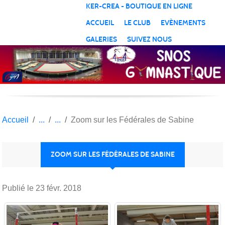
Panneau de gestion des cookies
KER-CREA - BOUTIQUE EN LIGNE
ACCUEIL
LE CLUB
EVÈNEMENTS
GALERIES
SUIVEZ NOUS
Accueil
Zoom sur les Fédérales de Sabine
ZOOM SUR LES FÉDÉRALES DE SABINE
Publié le
23 févr. 2018