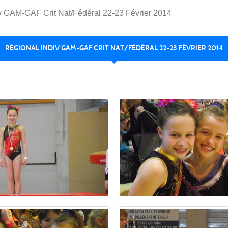
v GAM-GAF Crit Nat/Fédéral 22-23 Février 2014
RÉGIONAL INDIV GAM-GAF CRIT NAT/FÉDÉRAL 22-23 FÉVRIER 2014