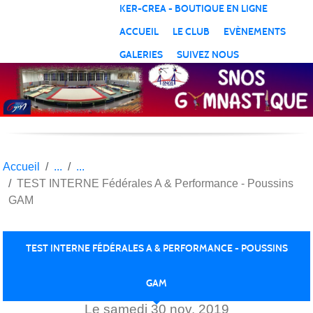
Panneau de gestion des cookies
KER-CREA - BOUTIQUE EN LIGNE
ACCUEIL
LE CLUB
EVÈNEMENTS
GALERIES
SUIVEZ NOUS
Accueil
TEST INTERNE Fédérales A & Performance - Poussins
GAM
TEST INTERNE FÉDÉRALES A & PERFORMANCE - POUSSINS
GAM
Le
samedi
30
nov.
2019